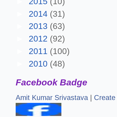
►
2015
(10)
►
2014
(31)
►
2013
(63)
►
2012
(92)
►
2011
(100)
►
2010
(48)
Facebook Badge
Amit Kumar Srivastava
|
Create