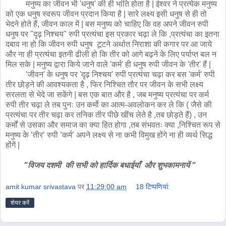
मनुष्य का जीवन भी 'धनुष' की ही भांति होता है | ईश्वर ने प्रत्येक मनुष्य
को एक धनुष स्वरूप जीवन प्रदान किया है | सारे लक्ष्य इसी धनुष से ही तो
भेदने होते हैं, जीवन काल में | बस मनुष्य को चाहिए कि वह अपने जीवन रुपी
धनुष पर "दृढ़ निश्चय" रुपी प्रत्यंचा इस प्रकार चढ़ा ले कि ,प्रत्यंचा का इतना
दबाव ना हो कि जीवन रुपी धनुष टूटने अर्थात निराशा की कगार पर आ जाये
और ना ही प्रत्यंचा इतनी ढीली हो कि तीर को आगे बढ़ने के लिए पर्याप्त बल न
मिल सके | मनुष्य द्वारा किये जाने वाले 'कर्म' ही धनुष रुपी जीवन के 'तीर' हैं |
'जीवन' के धनुष पर 'दृढ़ निश्चय' रुपी प्रत्यंचा चढ़ा कर बस 'कर्म' रुपी
तीर छोड़ने की आवश्यकता है , फिर निश्चित तौर पर जीवन के सभी लक्ष्य
सरलता से भेदे जा सकेंगे | बस एक बात और है , जब मनुष्य प्रत्यंचा पर कर्म
रुपी तीर चढ़ा ले तब पुनः उन कर्मो का आत्म-अवलोकन कर ले कि ( जैसे की
प्रत्यंचा पर तीर चढ़ा कर तनिक तीर पीछे खींच लेते है ,तब छोड़ते हैं) , उन
कर्मों से उसका और समाज का क्या हित होगा ,तब संभवतः क्या ,निश्चित रूप से
मनुष्य के ’तीर’ रुपी ’कर्म’ अपने लक्ष्य से ना कभी विमुख होंगे ना ही व्यर्थ सिद्ध
होंगें |
"विजय दशमी की सभी को हार्दिक बधाईयाँ और शुभकामनायें "
amit kumar srivastava
पर
11:29:00 am
18 टिप्‍पणियां:
शेयर करें