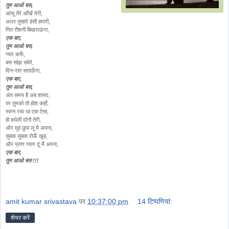
तुम आओ बस,
आंसू तेरे आँखें मेरी,
अधर तुम्हारे हंसी हमारी,
नित रौशनी बिखराऊंगा,
एक बार,
तुम आओ बस,
प्यार करूँ,
बस सांझ सवेरे,
दिन-रात सताऊँगा,
एक बार,
तुम आओ बस,
अंत समय है अब शायद,
पर तुमको तो होश कहाँ,
स्वप्न रचा था एक ऐसा,
हो हथेली दोनों तेरी,
और मुहं छुपा लूं मै अपना,
सुबक सुबक रोऊँ खूब,
और प्राण त्याग दूं मैं अपना,
एक बार,
तुम आओ बस !!!
amit kumar srivastava
पर
10:37:00 pm
14 टिप्‍पणियां:
शेयर करें