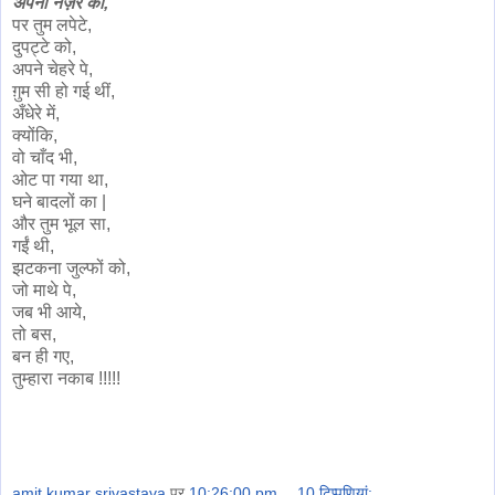
अपनी नज़र को,
पर तुम लपेटे,
दुपट्टे को,
अपने चेहरे पे,
ग़ुम सी हो गई थीं,
अँधेरे में,
क्योंकि,
वो चाँद भी,
ओट पा गया था,
घने बादलों का |
और तुम भूल सा,
गईं थी,
झटकना जुल्फों को,
जो माथे पे,
जब भी आये,
तो बस,
बन ही गए,
तुम्हारा नकाब !!!!!
amit kumar srivastava
पर
10:26:00 pm
10 टिप्‍पणियां: