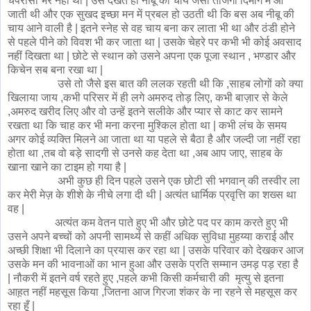
चपरासी भर नहीं था | उसे देखते ही नीबू की चाय जैसी ताजगी दिमाग में आ
जाती थी और एक सुखद इच्छा मन में प्रबल हो उठती थी कि बस अब नीबू की
चाय आने वाली है | इतने स्नेह से वह चाय बना कर लाता भी था और ठंडी होने
से पहले पीने को विवश भी कर जाता था | उसके चेहरे पर कभी भी कोई अवसाद
नहीं दिखता था | छोटे से स्थान को उसने अपना एक पूजा स्थान , भण्डार और
किचेन सब बना रखा था |
उसे तो जैसे इस बात की ललक रहती थी कि ,साहब लोगों को क्या
खिलाया जाय ,कभी परिसर में ही लगे अमरुद तोड़ लिए, कभी बाज़ार से केले
,अमरुद खरीद लिए और वो उन्हें इतने सलीके और प्यार से काट कर सामने
रखता था कि चाह कर भी मना करना मुश्किल होता था | कभी लंच के समय
अगर कोई व्यक्ति मिलने आ जाता था या पहले से बैठा है और जल्दी जा नहीं रहा
होता था ,तब वो बड़े सादगी से उनसे कह देता था ,अब आप जाए, साहब के
खाना खाने का टाइम हो गया है |
अभी कुछ ही दिन पहले उसने एक छोटी सी भगवान् की तस्वीर ला
कर मेरी मेज़ के शीशे के नीचे लगा दी थी | अत्यंत धार्मिक प्रवृत्ति का शख्स था
वह |
अत्यंत कम वेतन पाते हुए भी और छोटे पद पर काम करते हुए भी
उसने अपने बच्चों को अपनी सामर्थ्य से कहीं अधिक सुविधा मुहय्या कराई और
अच्छी शिक्षा भी दिलाने का प्रयास कर रहा था | उसके परिवार को देखकर आज
उसके मन की भावनाओं का भान हुआ और उसके प्रति सम्मान उमड़ पड़ रहा है
| नौकरी में इतने वर्ष रहते हुए ,पहले कभी किसी कर्मचारी की मृत्यु से इतना
आह़त नहीं महसूस किया ,जितना आज गिरजा शंकर के ना रहने से महसूस कर
रहा हूँ |