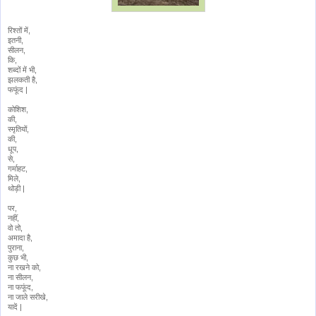
रिश्तों में,
इतनी,
सीलन,
कि,
शब्दों में भी,
झलकती है,
फफूंद |
कोशिश,
की,
स्मृतियों,
की,
धूप,
से,
गर्माहट,
मिले,
थोड़ी |
पर,
नहीं,
वो तो,
अमादा है,
पुराना,
कुछ भी,
ना रखने को,
ना सीलन,
ना फफूंद,
ना जाले सरीखे,
यादें |